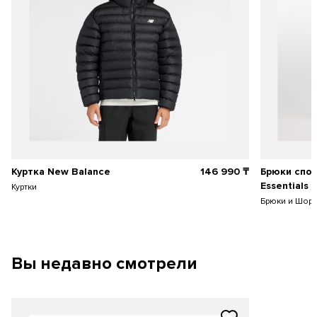
Куртка New Balance
146 990 ₸
Брюки спор
Essentials 
Куртки
Брюки и Шор
Вы недавно смотрели