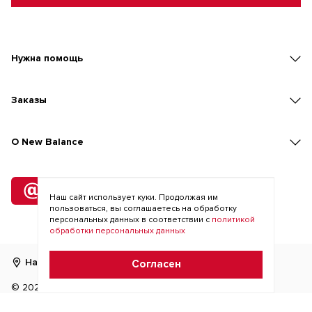
Нужна помощь
Заказы
O New Balance
Подписка
на рассылку
Наш сайт использует куки. Продолжая им
пользоваться, вы соглашаетесь на обработку
персональных данных в соответствии с
политикой
обработки персональных данных
Найти магазин
RU
KZ
Согласен
©
2026