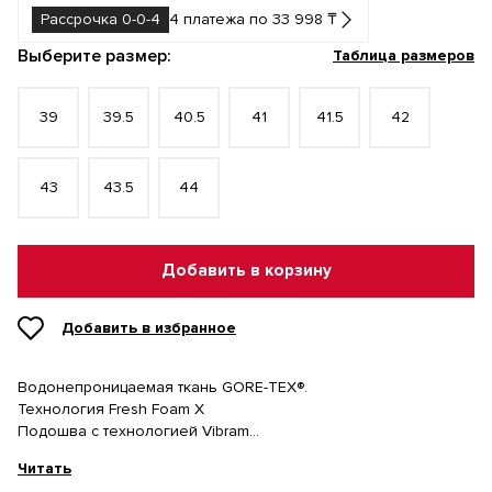
Рассрочка 0-0-4
4 платежа по 33 998 ₸
Выберите размер:
Таблица размеров
39
39.5
40.5
41
41.5
42
43
43.5
44
Добавить в корзину
Добавить в избранное
Водонепроницаемая ткань GORE-TEX®.
Технология Fresh Foam X
Подошва с технологией Vibram
Усиленный носок ToeProtect
Читать