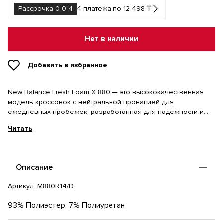
Рассрочка 0-0-4
4 платежа по 12 498 ₸
Нет в наличии
Добавить в избранное
New Balance Fresh Foam X 880 — это высококачественная
модель кроссовок с нейтральной пронацией для
ежедневных пробежек, разработанная для надежности и
комфорта каждый день. Бегуны оценят их за надежную
Читать
амортизацию и легкую, дышащую конструкцию.
Промежуточная подошва Fresh Foam X с содержанием
биоразлагаемых компонентов около 3% обеспечивает
максимальную амортизацию и невероятный комфорт.
Описание
Сетчатый верх невероятно удобен и обеспечивает
просторную посадку для длительных пробежек.
Артикул:
M880R14/D
93% Полиэстер, 7% Полиуретан