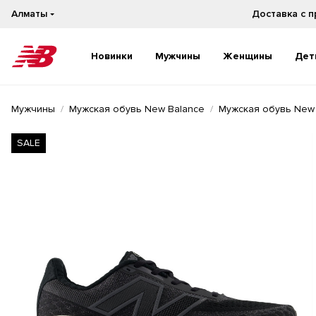
Алматы
Новинки
Мужчины
Женщины
Дет
Новинки
Новинки
Мужчины
Мужская обувь New Balance
Мужская обувь New
Бестселлеры
Бестселлеры
На каждый день
На каждый день
SALE
Бег
Бег