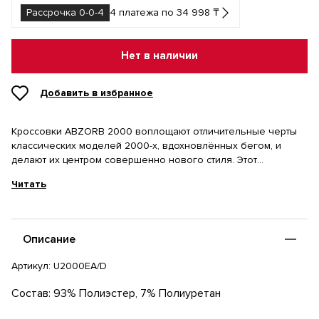
Рассрочка 0-0-4
4 платежа по 34 998 ₸
Нет в наличии
Добавить в избранное
Кроссовки ABZORB 2000 воплощают отличительные черты
классических моделей 2000-х, вдохновлённых бегом, и
делают их центром совершенно нового стиля. Этот
прогрессивный экспериментальный дизайн отличается
Читать
сочетанием амортизации ABZORB и вставок ABZORB SBS по
всей длине. Этот футуристический взгляд также отражается в
минималистичном дизайне верха. Это новый взгляд на
видимые технологии. Сегментированная подошва с
Описание
супинатором Stability Web
Артикул:
U2000EA/D
Состав: 93% Полиэстер, 7% Полиуретан