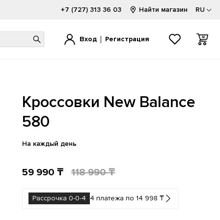
+7 (727) 313 36 03
Найти магазин
RU
Вход
Регистрация
1000
1000
520
1080
740
2002
Кроссовки New Balance
1300
1906
530
2000
9060
9060
1500
2002
550
740
Hierro
580
FuelCell
1906
500
574
204L
На каждый день
59 990 ₸
118 990 ₸
Рассрочка 0-0-4
4 платежа по 14 998 ₸