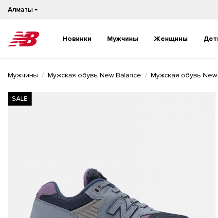
Алматы
Новинки
Мужчины
Женщины
Дет
Новинки
Новинки
Мужчины
Мужская обувь New Balance
Мужская обувь New
Бестселлеры
Бестселлеры
На каждый день
На каждый день
SALE
Бег
Бег