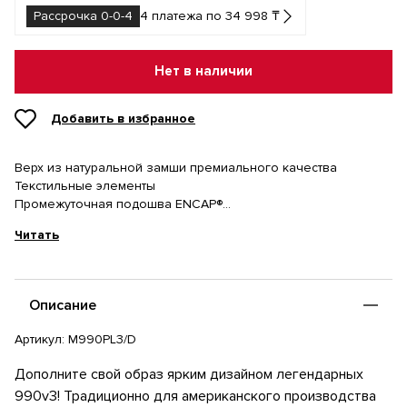
Рассрочка 0-0-4
4 платежа по 34 998 ₸
Нет в наличии
Добавить в избранное
Верх из натуральной замши премиального качества
Текстильные элементы
Промежуточная подошва ENCAP®
Резиновая подметка с элементами N-durance
Читать
Производство в США
Описание
Артикул:
M990PL3/D
Дополните свой образ ярким дизайном легендарных
990v3! Традиционно для американского производства