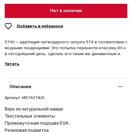
Нет в наличии
Добавить в избранное
5740 – адаптация легендарного силуэта 574 в соответствии с
модными тенденциями. Это попытка перенести классику 80-х
в сегодняшний день, сделать его таким же динамичным и
насыщенным, как современный ритм жизни.
Читать
Специально к празднованию Grey Day мы подготовили
эксклюзивные 5740 Shifted Icons в кольтовом сером цвете.
Учитывая многослойность верха здесь используются
Описание
материалы разных текстур: натуральная замша, нубук,
текстиль сетчатого плетения и перфорированные элементы.
Артикул:
M5740TA/D
Все это многообразие текстур выдержано в серой цветовой
гамме с оттенками разных полутонов и дополненной
Верх из натуральной замши
классической белой промежуточной подошвой EVA в новой
Текстильные элементы
форме.
Промежуточная подошва EVA
Резиновая подметка