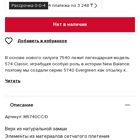
Рассрочка 0-0-4
4 платежа по 3 248 ₸
Нет в наличии
Добавить в избранное
В основе нового силуэта 7540 лежит легендарная модель
574 Classic, играбщая особую роль в истории New Balance,
поэтому мы создали серию 5740 Evergreen как отсылку к
классическим дизайнам 574. Многослойный верх сочетает
Читать
натуральную замшу и материалы сетчатого плетения,
обеспечивая не только стильный современнный дизайн, но
и комфортную посадку по стопе. Объемная промежуточная
подошва EVA наполнит мягкостью каждый шаг и подарит Вам
Описание
приятные ощущения в течение всего дня. Для
дополнительной поддержки стопы мы дополнили модель
Артикул:
M5740CC/D
стабилизирующей вставкой в пяточной зоне.
Верх из натуральной замши
Элементы из материалов сетчатого плетения