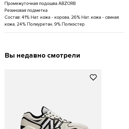
Промежуточная подошва ABZORB
изношенной за часами творчества пары, модель дополнена
Резиновая подметка
желтоватой промежуточной подошвой EVA. Не менее
интересной деталью коллаборационной модели стала
Состав: 41% Нат. кожа - корова, 26% Нат. кожа - свиная
прозрачная подметка.
кожа, 24% Полиуретан, 9% Полиэстер
Вы недавно смотрели