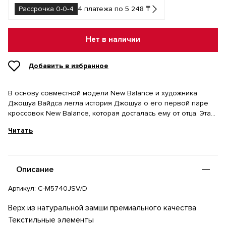
Рассрочка 0-0-4
4 платежа по 5 248 ₸
Нет в наличии
Добавить в избранное
В основу совместной модели New Balance и художника
Джошуа Вайдса легла история Джошуа о его первой паре
кроссовок New Balance, которая досталась ему от отца. Эта
пара оказалась настолько комфортной, что Вайдс провел
Читать
множество часов за творчеством в этой паре, поэтому когда
кроссовки окончательно износились, они были сплошь
усеяны каплями краски.
Стремясь отразить эту идею в совместной работе, для
Описание
модели 57/40 NB x Joshua Vides дизайнеры выбрали
сочетание многообразных текстур, выполненных из
Артикул:
C-M5740JSV/D
натуральной замши кожи и текстиля бежевого цвета с
выделенным логотипом NB в фирменном стиле художника и
Верх из натуральной замши премиального качества
дополнили их контрастными брызгами черной краски.
Текстильные элементы
Поддерживая концепцию своей первой, уже изрядно