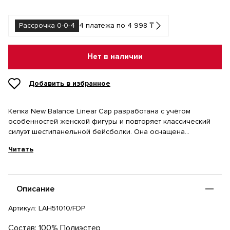
Рассрочка 0-0-4
4 платежа по 4 998 ₸
Нет в наличии
Добавить в избранное
Кепка New Balance Linear Cap разработана с учётом
особенностей женской фигуры и повторяет классический
силуэт шестипанельной бейсболки. Она оснащена
внутренней лентой NB Dry, которая отводит влагу и помогает
Читать
сохранять комфорт во время занятий спортом и в жаркую
погоду.
- 100% Полиэстеровая саржа
- Специальный женский размер — окружность 56 см при
Описание
заводской настройке застежки
- Прямая вышивка логотипа New Balance
Артикул:
LAH51010/FDP
Состав: 100% Полиэстер