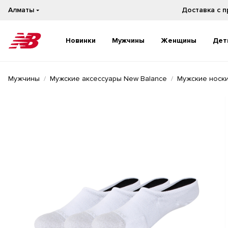
Алматы
Доставка с 
Новинки
Мужчины
Женщины
Дет
Новинки
Новинки
Мужчины
Мужские аксессуары New Balance
Мужские носки
Бестселлеры
Бестселлеры
На каждый день
На каждый день
Бег
Бег