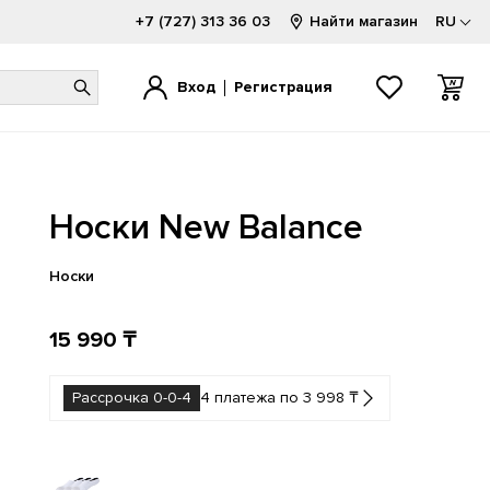
+7 (727) 313 36 03
Найти магазин
RU
Вход
Регистрация
1000
1000
520
1080
740
2002
Носки New Balance
1300
1906
530
2000
9060
9060
1500
2002
550
740
Hierro
FuelCell
Носки
1906
500
574
204L
15 990 ₸
Рассрочка 0-0-4
4 платежа по 3 998 ₸