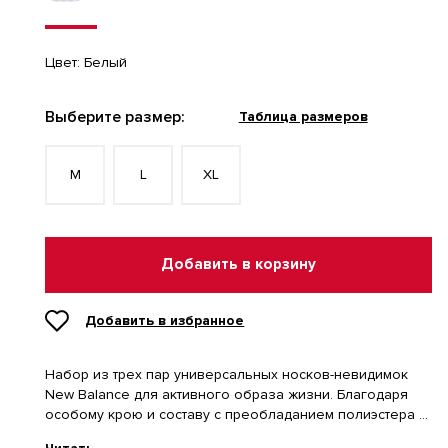
Цвет:
Белый
Выберите размер:
Таблица размеров
M
L
XL
Добавить в корзину
Добавить в избранное
Набор из трех пар универсальных носков-невидимок
New Balance для активного образа жизни. Благодаря
особому крою и составу с преобладанием полиэстера и
хлопка они гарантируют комфорт, оставаясь