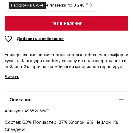
Рассрочка 0-0-4
4 платежа по 3 248 ₸
Нет в наличии
Добавить в избранное
Универсальные низкие носки, которые обеспечат комфорт и
сухость благодаря особому составу из полиэстера, хлопка и
нейлона. Эта прочная комбинация материалов гарантирует
идеальную посадку, долговечность и отличную
Читать
воздухопроницаемость во время любой активности.
Описание
Артикул:
LAS35205/WT
Состав: 63% Полиэстер, 27% Хлопок, 9% Нейлон, 1%
Спандекс