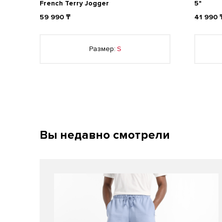
French Terry Jogger
5"
59 990 ₸
41 990 
Размер:
S
Вы недавно смотрели