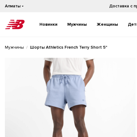
Алматы
Новинки
Мужчины
Женщины
Дет
Новинки
Новинки
Мужчины
Шорты Athletics French Terry Short 5"
Бестселлеры
Бестселлеры
На каждый день
На каждый день
Бег
Бег