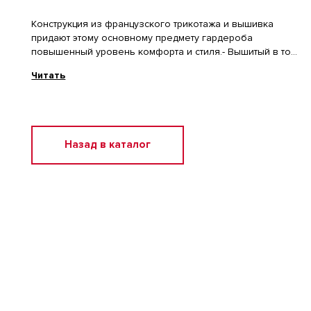
Конструкция из французского трикотажа и вышивка
придают этому основному предмету гардероба
повышенный уровень комфорта и стиля.- Вышитый в тон
логотип внизу слева.- Эластичный пояс с внешним
Читать
шнурком.- Ребристые вставки на внешнем шве.- Карманы
для рук на молнии.- Накладной карман сзади.-
Импортный.
Назад в каталог