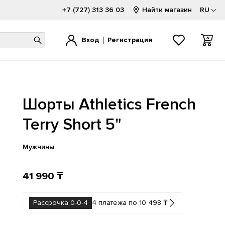
+7 (727) 313 36 03
Найти магазин
RU
Вход
Регистрация
1000
1000
520
1080
740
2002
Шорты Athletics French
1300
1906
530
2000
9060
9060
1500
2002
550
740
Hierro
Terry Short 5"
FuelCell
1906
500
574
204L
Мужчины
41 990 ₸
Рассрочка 0-0-4
4 платежа по 10 498 ₸