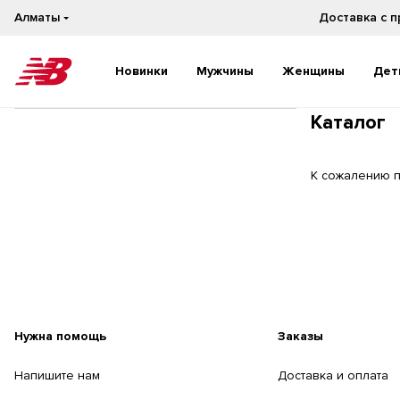
Алматы
Доставка с 
Новинки
Мужчины
Женщины
Дет
Каталог
Новинки
Новинки
Бестселлеры
Бестселлеры
На каждый день
На каждый день
К сожалению п
Бег
Бег
Нужна помощь
Заказы
Напишите нам
Доставка и оплата