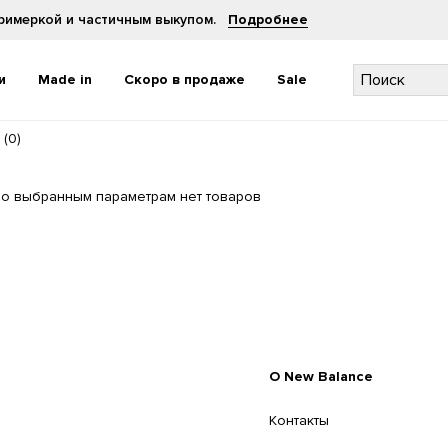
примеркой и частичным выкупом.
Подробнее
и
Made in
Скоро в продаже
Sale
(
0
)
Брюки и шорты
Брюки и шорты
Головные уборы
Головные уборы
о выбранным параметрам нет товаров
Футболки
Футболки и топы
Рюкзаки и сумки
Рюкзаки и сумки
Толстовки
Толстовки
Носки
Носки
Куртки
Куртки
Средства по уходу
Средства по уходу
O New Balance
Контакты