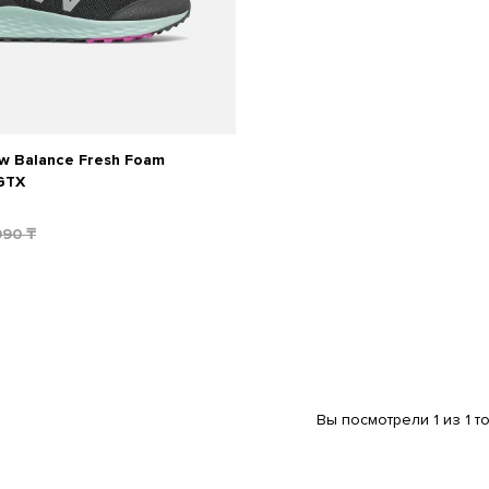
w Balance Fresh Foam
 GTX
990
₸
Вы посмотрели 1 из 1 т