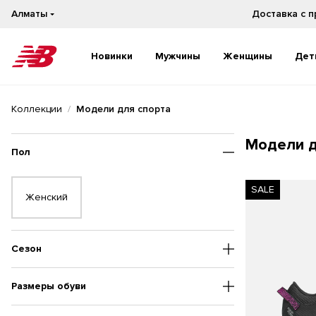
Алматы
Доставка с 
Новинки
Мужчины
Женщины
Дет
Новинки
Новинки
Коллекции
Модели для спорта
Бестселлеры
Бестселлеры
На каждый день
На каждый день
Модели 
Бег
Бег
Пол
SALE
Женский
Сезон
Размеры обуви