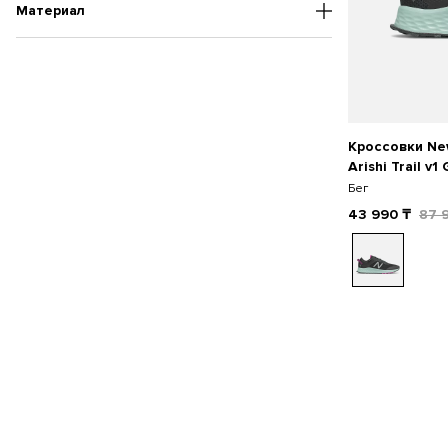
Материал
Кроссовки Ne
Arishi Trail v1
Бег
43 990
₸
87 