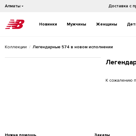
Алматы
Доставка с 
Новинки
Мужчины
Женщины
Дет
Новинки
Новинки
Коллекции
Легендарные 574 в новом исполнении
Бестселлеры
Бестселлеры
На каждый день
На каждый день
Легендар
Бег
Бег
К сожалению п
Нужна помощь
Заказы