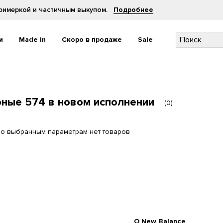
примеркой и частичным выкупом.
Подробнее
и
Made in
Скоро в продаже
Sale
Брюки и шорты
Брюки и шорты
Головные уборы
Головные уборы
ные 574 в новом исполнении
(
0
)
Футболки
Футболки и топы
Рюкзаки и сумки
Рюкзаки и сумки
Толстовки
Толстовки
Носки
Носки
Куртки
Куртки
Средства по уходу
Средства по уходу
о выбранным параметрам нет товаров
O New Balance